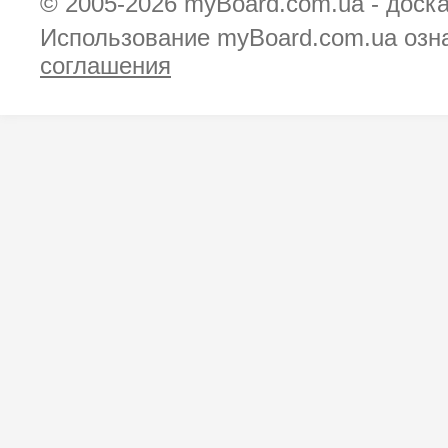
© 2005-2026
myBoard.com.ua - доск
Использование myBoard.com.ua озн
соглашения