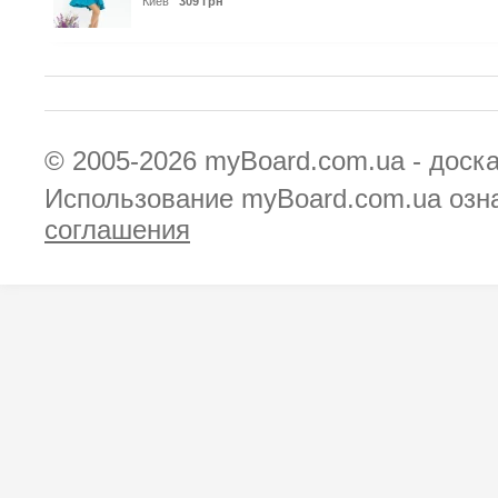
Киев
309 грн
© 2005-2026
myBoard.com.ua - доск
Использование myBoard.com.ua озн
соглашения