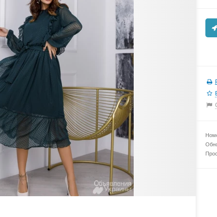
Номе
Обно
Прос