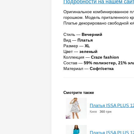
Подробности на нашем сай
Оригинальное комбинированное пла
горошком. Модель приталенного к
Платье декорировано свободной ю
Стиль —
Вечерний
Вид —
Платья
Размер —
XL
Цвет —
зеленый
Коллекция —
Craze fashion
Состав —
59% полиэстер, 21% эл
Материал —
Софт/сетка
Смотрите также
Платья ISSA PLUS 1
Киев
360 грн
Платья ISSA PLUS 1