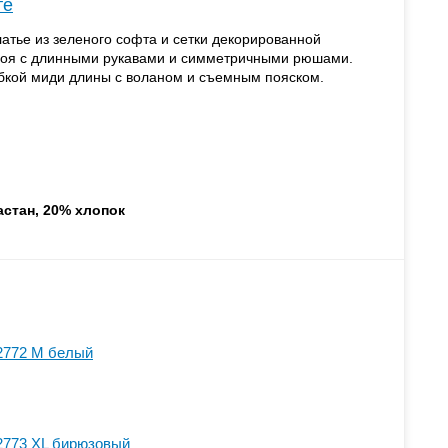
те
тье из зеленого софта и сетки декорированной
роя с длинными рукавами и симметричными рюшами.
бкой миди длины с воланом и съемным пояском.
астан, 20% хлопок
2772 M белый
2773 XL бирюзовый