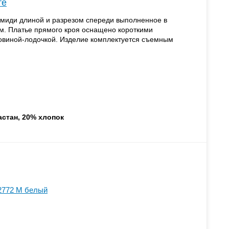
те
 миди длиной и разрезом спереди выполненное в
м. Платье прямого кроя оснащено короткими
овиной-лодочкой. Изделие комплектуется съемным
астан, 20% хлопок
2772 M белый