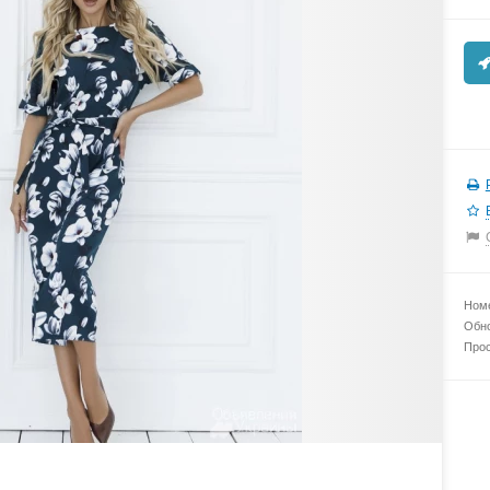
Номе
Обно
Прос