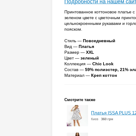
Подробности на нашем сай
Принтованное коттоновое платье с
зеленом цвете с цветочным принто
цельнокроенными рукавами и горл
пояском.
Стиль —
Повседневный
Вид —
Платья
Размер —
XXL
Цвет —
зеленый
Коллекция —
Chic Look
Состав —
59% полиэстер, 21% эл
Материал —
Креп коттон
Смотрите также
Платья ISSA PLUS 1
Киев
360 грн