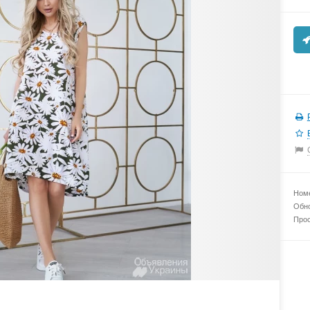
Номе
Обно
Прос