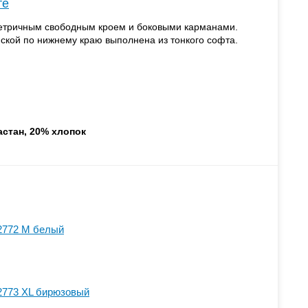
те
метричным свободным кроем и боковыми карманами.
иской по нижнему краю выполнена из тонкого софта.
астан, 20% хлопок
2772 M белый
2773 XL бирюзовый