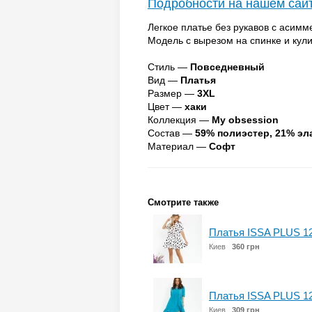
Подробности на нашем сай
Легкое платье без рукавов с асим
Модель с вырезом на спинке и кул
Стиль —
Повседневный
Вид —
Платья
Размер —
3XL
Цвет —
хаки
Коллекция —
My obsession
Состав —
59% полиэстер, 21% эл
Материал —
Софт
Смотрите также
Платья ISSA PLUS 1
Киев
360 грн
Платья ISSA PLUS 1
Киев
309 грн