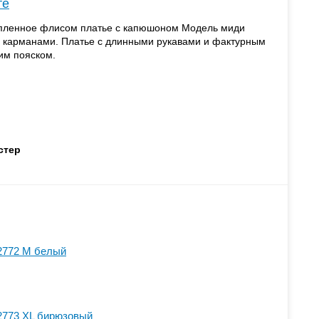
те
епленное флисом платье с капюшоном Модель миди
 карманами. Платье с длинными рукавами и фактурным
им пояском.
стер
2772 M белый
2773 XL бирюзовый