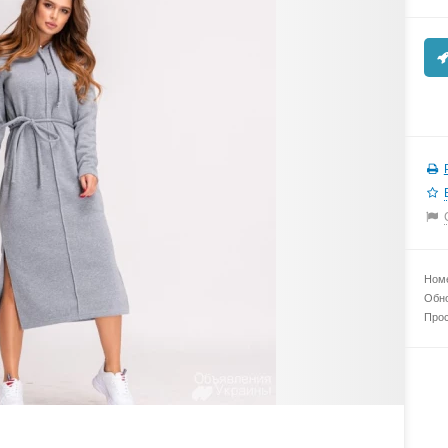
Номе
Обно
Прос