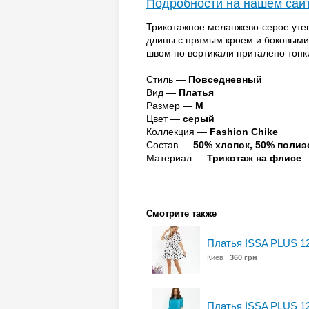
Подробности на нашем сай
Трикотажное меланжево-серое ут
длины с прямым кроем и боковыми
швом по вертикали приталено тонк
Стиль —
Повседневный
Вид —
Платья
Размер —
M
Цвет —
серый
Коллекция —
Fashion Chike
Состав —
50% хлопок, 50% полиэ
Материал —
Трикотаж на флисе
Смотрите также
Платья ISSA PLUS 1
Киев
360 грн
Платья ISSA PLUS 1