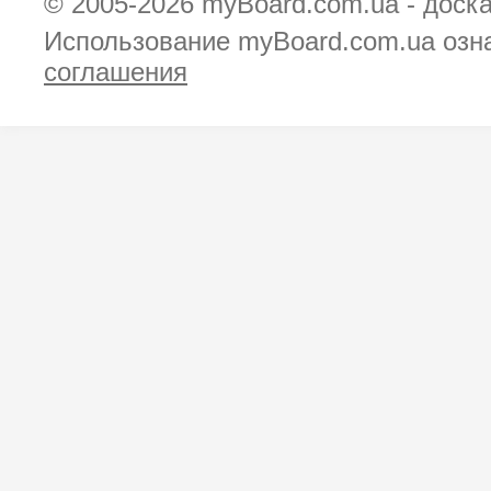
© 2005-2026
myBoard.com.ua - доск
Использование myBoard.com.ua озн
соглашения