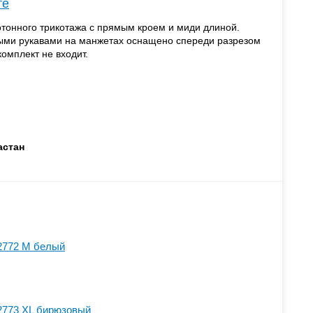
те
отонного трикотажа с прямым кроем и миди длиной.
ыми рукавами на манжетах оснащено спереди разрезом
омплект не входит.
астан
2772 M белый
2773 XL бирюзовый