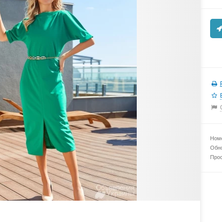
Номе
Обно
Прос