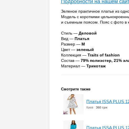
Подробности на нашем сай
Зеленое практичное платье из одн
Модель с короткими цельнокроенн
и съемным поясом. Пояс с фото в к
Стиль —
Деловой
Вид —
Платья
Размер —
M
Цвет —
зеленый
Коллекция —
Traits of fashion
Состав —
79% полиэстер, 21% эл
Материал —
Трикотаж
Смотрите также
Платья ISSA PLUS 1
Киев
360 грн
Платья ISSA PLUS 1