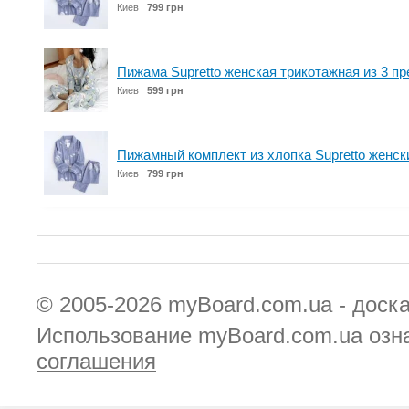
Киев
799 грн
Пижама Supretto женская трикотажная из 3 пр
Киев
599 грн
Пижамный комплект из хлопка Supretto женски
Киев
799 грн
© 2005-2026
myBoard.com.ua - доск
Использование myBoard.com.ua озн
соглашения