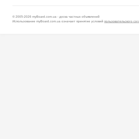
© 2005-2026
myBoard.com.ua - доска частных объявлений
Использование myBoard.com.ua означает принятие условий
пользовательского со