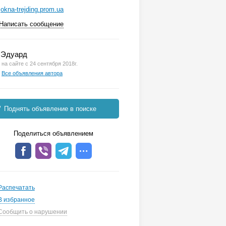
okna-trejding.prom.ua
Написать сообщение
Эдуард
на сайте с 24 сентября 2018г.
Все объявления автора
Поднять объявление в поиске
Поделиться объявлением
Распечатать
В избранное
Сообщить о нарушении