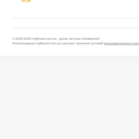
© 2005-2026
myBoard.com.ua - доска частных объявлений
Использование myBoard.com.ua означает принятие условий
пользовательского со