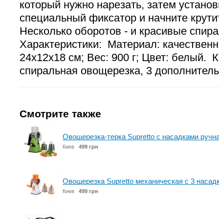
который нужно нарезать, затем установ
специальный фиксатор и начните крутит
Несколько оборотов - и красивые спира
Характеристики: Материал: качественн
24х12х18 см; Вес: 900 г; Цвет: белый. 
спиральная овощерезка, 3 дополнитель
Смотрите также
Овощерезка-терка Supretto с насадками ручна
Киев
499 грн
Овощерезка Supretto механическая с 3 насадк
Киев
499 грн