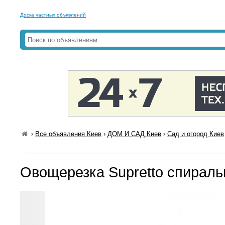
Доска частных объявлений
›
Все объявления Киев
›
ДОМ И САД Киев
›
Сад и огород Киев
Овощерезка Supretto спираль