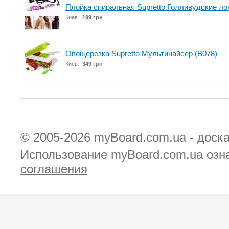
Плойка спиральная Supretto Голливудские ло
Киев
199 грн
Овощерезка Supretto Мультинайсер (B078)
Киев
349 грн
© 2005-2026
myBoard.com.ua - доск
Использование myBoard.com.ua озн
соглашения