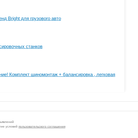
д Bright для грузового авто
сировочных станков
ие! Комплект шиномонтаж + балансировка , легковая
бъявлений
тие условий
пользовательского соглашения