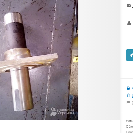
Номе
Обно
Прос