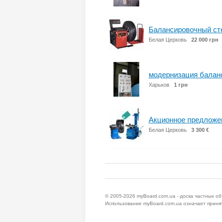
Балансировочный стен
Белая Церковь
22 000 грн
модернизация балан
Харьков
1 грн
Акционное предложен
Белая Церковь
3 300 €
© 2005-2026
myBoard.com.ua - доска частных о
Использование myBoard.com.ua означает приня