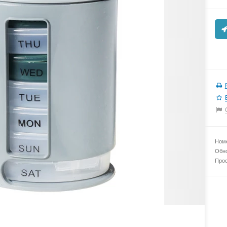
Номе
Обно
Прос