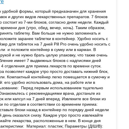
те
зер удобной формы, который предназначен для хранения
вок и других видов лекарственных препаратов. 7 блоков
 состоит из 7-ми блоков, согласно дням недели. Каждый
 времени дня (утро, обед, вечер, ночь). Таким образом,
принять таблетку. Вам больше не нужно запоминать и
оложите заранее таблетки в контейнер. Удобно носить с
ер для таблеток на 7 дней Pill Pro очень удобно носить с
ли и положите контейнер в сумку или в карман. В
 рукой и не нужно брать целую упаковку, что также очень
ление имеет 7 выдвижных блоков с надписями дней
 4 отделения для приема лекарств по времени суток.
а позволяет каждое утро просто доставать нижний блок,
ли. Компактный контейнер легко помещается в сумочку и
й: его удобно использовать дома, на работе или в
льзованию: Перед первым использованием тщательно
Ознакомьтесь с рекомендациями врача, достаньте из
к или капсул на 7 дней вперед. Извлеките все блоки из
ки по отделам в соответствии со временем приема:
ставьте блоки назад в контейнер по порядку дней недели
й день оказался снизу. Каждое утро просто извлекайте
майте лекарства, расположенные в нем. В конце дня
рактеристики: Материал: пластик; Параметры (Д/Ш/В):