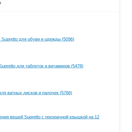
.
 Supretto для обуви и одежды (5096)
upretto для таблеток и витаминов (5478)
для ватных дисков и палочек (5766)
ения вещей Supretto с прозрачной крышкой на 12