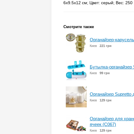
6х9.5х12 см; Цвет: серый; Вес: 250 г
Смотрите также
Органайзер-карусель
Киев
221 грн
Бутылка-органайзер S
Киев
99 грн
Органайзер Supretto 
Киев
129 грн
Органайзер для хран
ячеек (C067)
Киев
129 грн