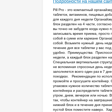
Подробности на нашем сай
Pill Pro - это компактный органай
таблеток, витаминов, пищевых доба
для каждого дня недели Органайзер
блок разделен на 4 части, согласно
вы точно не забудете когда нужно 
записывать время приема, просто п
собой в сумке или кармане Органайз
собой. Возьмите нужный день неде
течение дня все таблетки у вас под
удобно. Преимущества: Приспособ
недели, а каждый блок разделен на
Специальная вертикальная структур
не вспоминая спросонья день неде
заполняется всего один раз в 7 дне
поездках. Рекомендации по испо
промойте и просушите контейнер. 
упаковок нужное количество таблето
контейнера и распределите таблет
утром, днем, вечером или ночью. В
так, чтобы контейнер на завтрашни
нижний блок и в течение дня прини
пустой блок поместите наверх. Ха