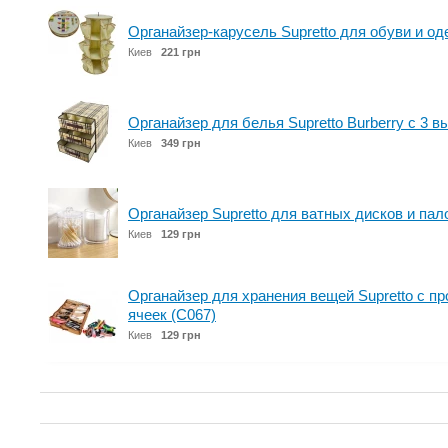
Органайзер-карусель Supretto для обуви и од
Киев
221 грн
Органайзер для белья Supretto Burberry с 3 
Киев
349 грн
Органайзер Supretto для ватных дисков и пал
Киев
129 грн
Органайзер для хранения вещей Supretto с п
ячеек (C067)
Киев
129 грн