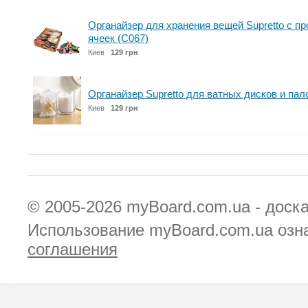
Органайзер для хранения вещей Supretto с п
ячеек (C067)
Киев
129 грн
Органайзер Supretto для ватных дисков и пал
Киев
129 грн
© 2005-2026
myBoard.com.ua - доск
Использование myBoard.com.ua озн
соглашения