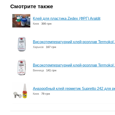
Смотрите также
Клей для пластика Zedex (ФРГ) Araldit
Киев
300 грн
Високотемпературний клей-розплав Termokol 
Харьков
167 грн
Високотемпературний клей-розплав Termokol 
Винница
141 грн
Анаэробный клей герметик Supretto 242 для 
Киев
79 грн