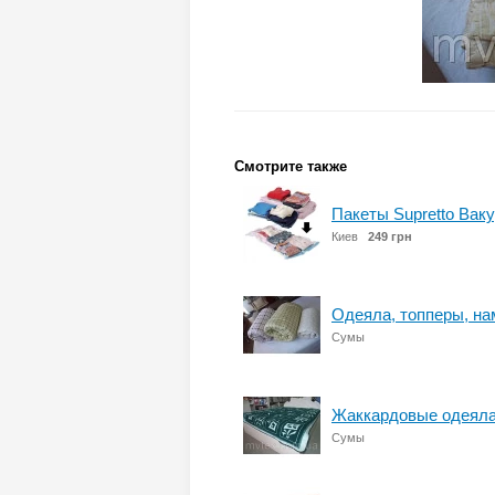
Смотрите также
Пакеты Supretto Вак
Киев
249 грн
Одеяла, топперы, на
Сумы
Жаккардовые одеяла
Сумы