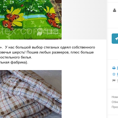
ч». У нас большой выбор стеганых одеял собственного
 овечья шерсть! Пошив любых размеров, плюс больше
постельного белья.
ольная фабрика).
Номе
Обно
Прос