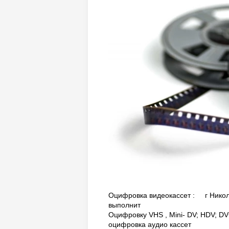
Оцифровка видеокассет : г Никол
выполнит
Оцифровку VHS , Mini- DV; HDV; DV
оцифровка аудио кассет