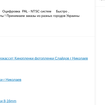
овка PAL - NTSC систем Быстро ,
ы ! Принимаем заказы из разных городов Украины
окассет Кинопленки фотопленки Слайдов г Николаев
и г Николаев
ки 8-16mm