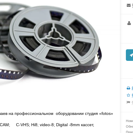
аев на профессиональном оборудовании студия «fotos»
Номе
CAM; C-VHS; Hi8; video-8; Digital -8mm кассет,
Обно
Прос