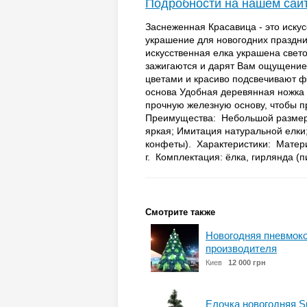
Подробности на нашем сай
Заснеженная Красавица - это иску
украшение для новогодних праздни
искусственная елка украшена све
зажигаются и дарят Вам ощущение
цветами и красиво подсвечивают ф
основа Удобная деревянная ножка 
прочную железную основу, чтобы п
Преимущества: Небольшой размер,
яркая; Имитация натуральной елки
конфеты). Характеристики: Материа
г. Комплектация: ёлка, гирлянда (пи
Смотрите также
Новогодняя пневмоко
производителя
Киев
12 000 грн
Елочка новогодняя Su