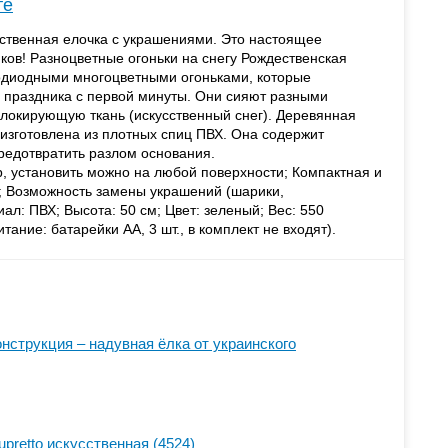
те
сственная елочка с украшениями. Это настоящее
ков! Разноцветные огоньки на снегу Рождественская
тодиодными многоцветными огоньками, которые
 праздника с первой минуты. Они сияют разными
локирующую ткань (искусственный снег). Деревянная
изготовлена из плотных спиц ПВХ. Она содержит
редотвратить разлом основания.
 установить можно на любой поверхности; Компактная и
; Возможность замены украшений (шарики,
л: ПВХ; Высота: 50 см; Цвет: зеленый; Вес: 550
тание: батарейки АА, 3 шт., в комплект не входят).
нструкция – надувная ёлка от украинского
pretto искусственная (4524)