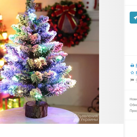
Номе
Обно
Прос