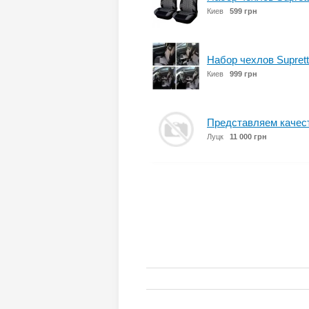
Киев
599 грн
Набор чехлов Supret
Киев
999 грн
Представляем качеств
Луцк
11 000 грн