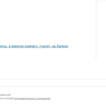
ты, в ванную комнату, туалет, на балкон
бъявлений
тие условий
пользовательского соглашения