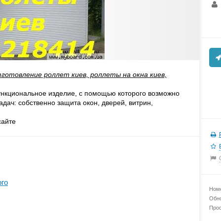
готовление роллет киев, роллеты на окна киев,
нкциональ​ное изделие, с помощью которого возможно
адач: собственно защита окон, дверей, витрин,
сайте
ого
Номе
Обно
Прос