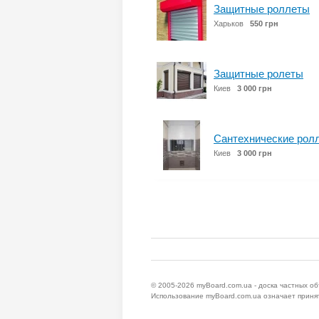
Защитные роллеты
Харьков
550 грн
Защитные ролеты
Киев
3 000 грн
Сантехнические ролле
Киев
3 000 грн
© 2005-2026
myBoard.com.ua - доска частных о
Использование myBoard.com.ua означает приня