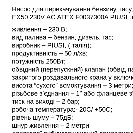
Насос для перекачування бензину, гасу
EX50 230V AC ATEX F0037300A PIUSI Іт
живлення – 230 В;
вид палива – бензин, дизель, гас;
виробник – PIUSI, (Італія);
продуктивність – 50 л/хв;
потужність 250Вт;
обвідний (перепускний) клапан (обвід п
закритого роздавального крана у включе
висота “сухого” всмоктування – 3 метри
різьбове з’єднання – 1″ або фланцеве з
тиск на виході – 2 бар;
робоча температура:- 20С/ +50С;
рівень шуму – 75дБ;
шнур живлення – 2 метри;