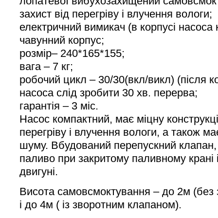
лопатевої вибухозахищений самовсмок
захист від перегріву і влучення вологи;
електричний вимикач (в корпусі насоса 
чавунний корпус;
розмір– 240*165*155;
вага – 7 кг;
робочий цикл – 30/30(вкл/викл) (після 
насоса слід зробити 30 хв. перерва;
гарантія – 3 міс.
Насос компактний, має міцну конструкц
перегріву і влучення вологи, а також ма
шуму. Вбудований перепускний клапан, 
паливо при закритому паливному крані
двигуні.
Висота самовсмоктування – до 2м (без 
і до 4м ( із зворотним клапаном).