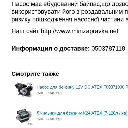
Насос має вбудований байпас,що дозв
використовувати його з роздавальним п
ризику пошкодження насосної частини 
Наш сайт http://www.minizapravka.net
Информация о доставке:
0503787118,
Смотрите также
Насос для бензину 12V DC ATEX F00371000 PI
Луцк
18 600 грн
Лічильник для бензину К24 ATEX (7-120л / хв)
Луцк
15 500 грн