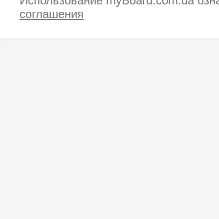
Использование myBoard.com.ua озн
соглашения