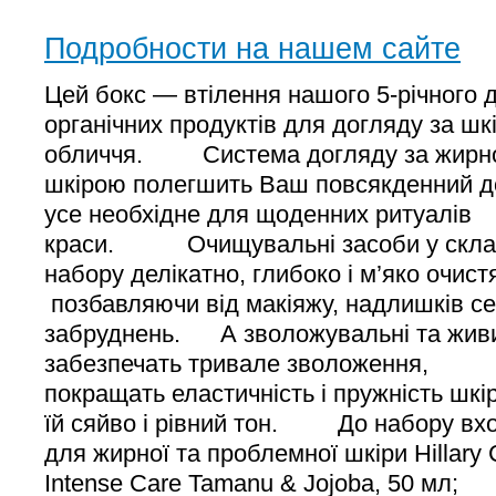
Подробности на нашем сайте
Цей бокс — втілення нашого 5-річного 
органічних продуктів для догляду за шк
обличчя. Система догляду за жирно
шкірою полегшить Ваш повсякденний до
усе необхідне для щоденних ритуалів
краси. Очищувальні засоби у скла
набору делікатно, глибоко і м’яко очист
позбавляючи від макіяжу, надлишків се
забруднень. А зволожувальні та живи
забезпечать тривале зволоження,
покращать еластичність і пружність шкі
їй сяйво і рівний тон. До набору
для жирної та проблемної шкіри Hillary 
Intense Сare Tamanu & Jojoba, 50 мл