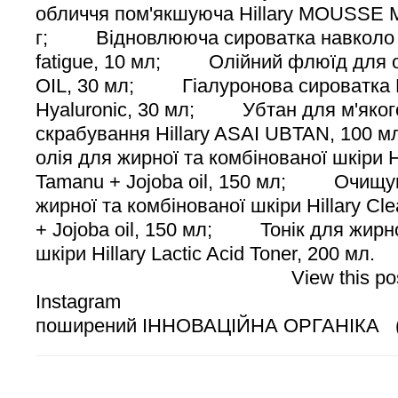
обличчя пом'якшуюча Hillary MOUSSE 
г; Відновлююча сироватка навколо оче
fatigue, 10 мл; Олійний флюїд для об
OIL, 30 мл; Гіалуронова сироватка Hi
Hyaluronic, 30 мл; Убтан для м'яког
скрабування Hillary ASAI UBTAN, 10
олія для жирної та комбінованої шкіри Hi
Tamanu + Jojoba oil, 150 мл; Очищую
жирної та комбінованої шкіри Hillary C
+ Jojoba oil, 150 мл; Тонік для жирн
шкіри Hillary Lactic Aсid Toner, 200 
View this post 
Instagram 
поширений ІННОВАЦІЙНА ОРГАНІКА (@h