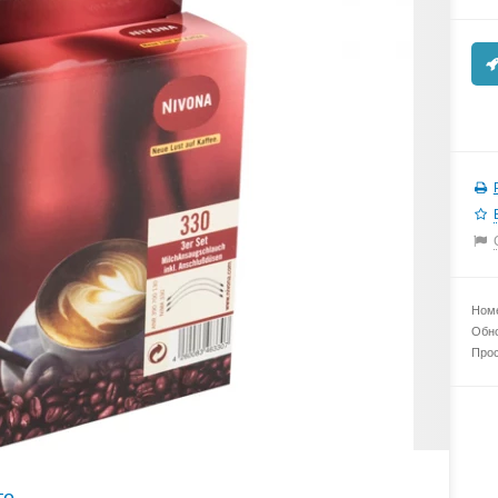
Номе
Обно
Прос