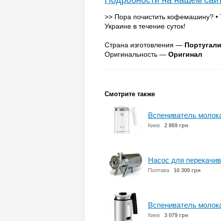
Подробности на нашем сай
>> Пора почистить кофемашину? • 
Украине в течение суток!
Страна изготовления —
Португал
Оригинальность —
Оригинал
Смотрите также
Вспениватель молока
Киев
2 869 грн
Насос для перекачива
Полтава
10 300 грн
Вспениватель молока
Киев
3 079 грн