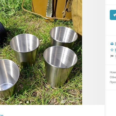
Номе
Обно
Прос