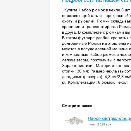
Подробности на нашем сай
Купите Набор рюмок в чехле 6 шт
нержавеющей стали - прекрасный п
охоты и рыбалки! Рюмки складывают
хранение и транспортировка Рюмк
в друга. В комплекте с рюмками в
В таком футляре удобно хранить н
долговечные Рюмки изготовлены и
моются в посудомоечной машине и
и компактные Набор рюмок в чехле
легким весом, поэтому вы с легкост
Характеристики: Материал стопок:
стопки: 30 мл; Размер чехла (высот
дна/диаметр вверха): 4,3 см/2,3 см/
кг. Комплектация: 6 рюмок, чехол.
Смотрите также
Набор кастрюль Supre
Киев
2 199 грн