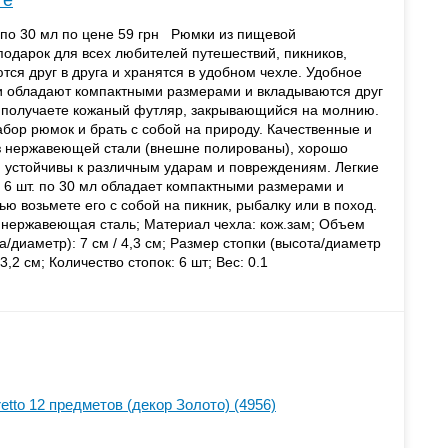
те
 по 30 мл по цене 59 грн Рюмки из пищевой
одарок для всех любителей путешествий, пикников,
ся друг в друга и хранятся в удобном чехле. Удобное
и обладают компактными размерами и вкладываются друг
ы получаете кожаный футляр, закрывающийся на молнию.
абор рюмок и брать с собой на природу. Качественные и
з нержавеющей стали (внешне полированы), хорошо
 устойчивы к различным ударам и повреждениям. Легкие
 6 шт. по 30 мл обладает компактными размерами и
ью возьмете его с собой на пикник, рыбалку или в поход.
 нержавеющая сталь; Материал чехла: кож.зам; Объем
а/диаметр): 7 см / 4,3 см; Размер стопки (высота/диаметр
3,2 см; Количество стопок: 6 шт; Вес: 0.1
tto 12 предметов (декор Золото) (4956)