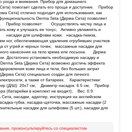
го ухода и внимания. Прибор для домашнего
 Сета) помогает сделать его проще и доступнее. Прибор
рма Сета) отлично подходит для использования, как
функциональность Derma Seta (Дерма Сета) позволяет
е. Прибор позволяет: Осуществлять чистку лица и
ть кожу и улучшать ее тонус; Активно увлажнять и
: насадки для шлифовки кожи; насадка-пемза,
ем ног, обеспечивающая удаление огрубевших участков
ца от угрей и черных точек; массажные насадки для
вного нанесения на тело крема или лосьона. Дерма
ии. Достаточно установить необходимую насадку и
ю Derma Seta (Дерма Сета) возможно достичь эффекта
здоровления кожи лица и тела, без больших затрат
 (Дерма Сета) специально создан для личного
электросети, а также от батареек. Характеристики:
ер (Д/Ш): 20х7 см; Диаметр насадок: 6.5 см; Прибор
ера (батарейки в комплект не входят); Вес: 0.9
ета, насадки, адаптер, инструкция на английском
асадка-губка, насадка-щеточка, массажные насадки (2
лнительные насадки для шлифовки (5 шт.), насадки для
ания, проконсультируйтесь со специалистом