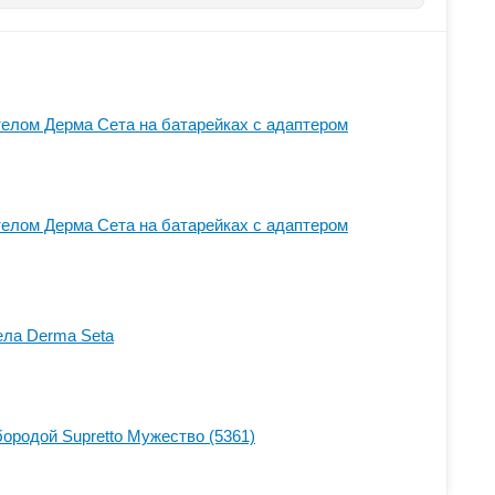
телом Дерма Сета на батарейках с адаптером
телом Дерма Сета на батарейках с адаптером
ела Derma Seta
бородой Supretto Мужество (5361)