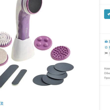
Номе
Обно
Прос
те