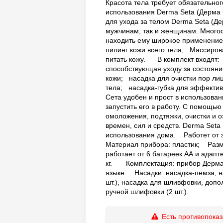
Красота тела требует обязательно
использования Derma Seta (Дерма
для ухода за телом Derma Seta (Де
мужчинам, так и женщинам. Много
находить ему широкое применени
пилинг кожи всего тела; Массирова
питать кожу. В комплект входят
способствующая уходу за состояни
кожи; насадка для очистки пор ли
тела; насадка-губка для эффекти
Сета удобен и прост в использован
запустить его в работу. С помощь
омоложения, подтяжки, очистки и о
времен, сил и средств. Derma Seta
использования дома. Работет от 
Материал прибора: пластик; Разм
работает от 6 батареек АА и адапт
кг. Комплектация: прибор Дерма С
языке. Насадки: насадка-пемза, н
шт.), насадка для шливфовки, допо
ручной шлифовки (2 шт.).
Есть противопоказ