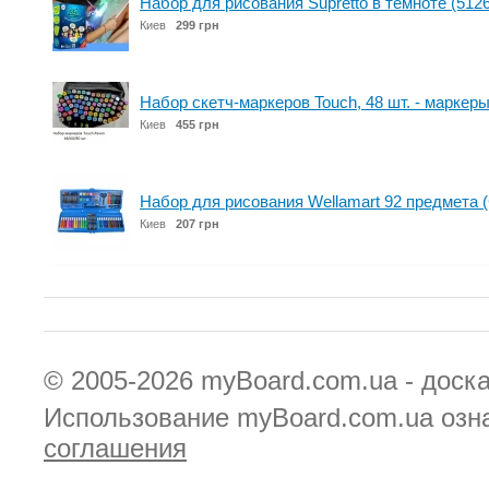
Набор для рисования Supretto в темноте (5126
Киев
299 грн
Набор скетч-маркеров Touch, 48 шт. - маркер
Киев
455 грн
Набор для рисования Wellamart 92 предмета 
Киев
207 грн
© 2005-2026
myBoard.com.ua - доск
Использование myBoard.com.ua озн
соглашения