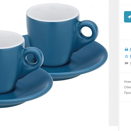
Номе
Обно
Прос