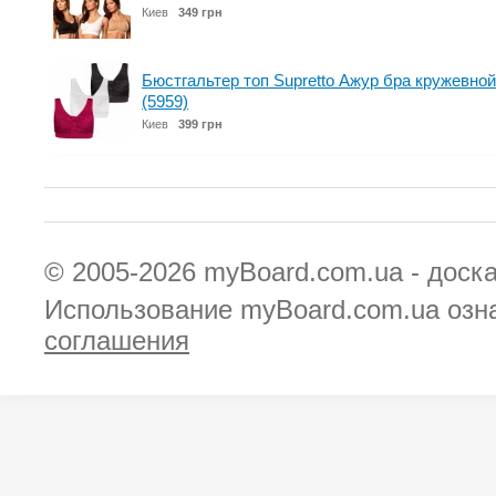
Киев
349 грн
Бюстгальтер топ Supretto Ажур бра кружевной
(5959)
Киев
399 грн
© 2005-2026
myBoard.com.ua - доск
Использование myBoard.com.ua озн
соглашения