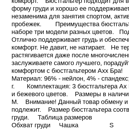
комфорт. Бюстгальтер подходит для в
форму груди и хорошо ее поддерживае
незаменима для занятия спортом, акти
пробежек. Преимущества бюстгаль
наборе три модели разных цветов. По
Отлично поддерживает грудь и обеспе
комфорт. Не давит, не натирает. Не те
растягивается даже после многочисл
заслуживаете самого лучшего, пораду
комфортом с бюстгальтером Ахх Бра
Материал: 96% - нейлон, 4% - спандекс
г. Комплектация: 3 бюстгальтера Ах Б
и бежевого цветов. Размеры в наличи
M. Внимание! Данный товар обмену и 
подлежит. Размер бюстгальтера соотв
груди. Таблица разме
Обхват груди Чашка S