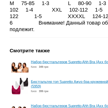
M 75-85 1-3 L 80-90 1
102 1-4 XXL 102-112 1-
122 1-5 XXXXL 124-1
6 Внимание! Данный товар обмен
подлежит.
Смотрите также
Набор бюстгальтеров Supretto Ahh Bra (Ахх бра
Киев
349 грн
Бюстгальтер топ Supretto Ажур бра кружевной 
(5959)
Киев
399 грн
Набор бюстгальтеров Supretto Ahh Bra (Ахх бр