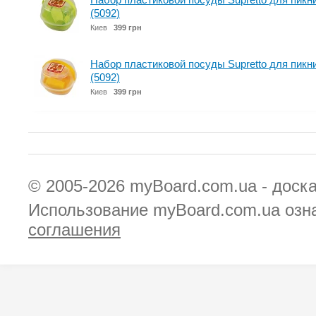
(5092)
Киев
399 грн
Набор пластиковой посуды Supretto для пикн
(5092)
Киев
399 грн
© 2005-2026
myBoard.com.ua - доск
Использование myBoard.com.ua озн
соглашения