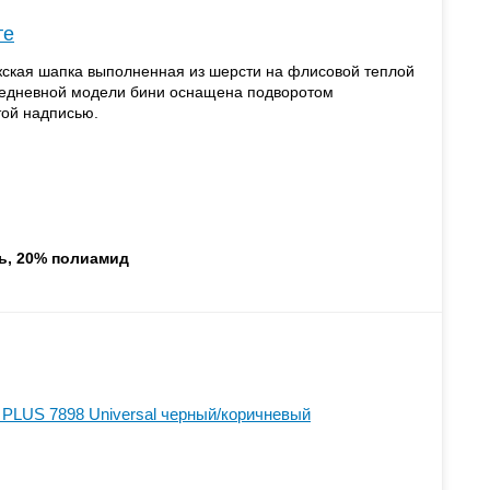
те
жская шапка выполненная из шерсти на флисовой теплой
седневной модели бини оснащена подворотом
ой надписью.
ь, 20% полиамид
PLUS 7898 Universal черный/коричневый