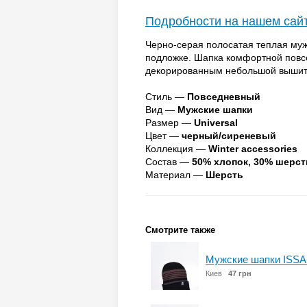
Подробности на нашем сай
Черно-серая полосатая теплая му
подложке. Шапка комфортной пов
декорированным небольшой вышит
Стиль —
Повседневный
Вид —
Мужские шапки
Размер —
Universal
Цвет —
черный/сиреневый
Коллекция —
Winter accessories
Состав —
50% хлопок, 30% шерст
Материал —
Шерсть
Смотрите также
Мужские шапки ISSA 
Киев
47 грн