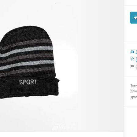
Номе
Обно
Прос