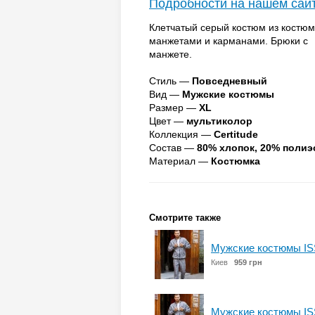
Подробности на нашем сай
Клетчатый серый костюм из костюм
манжетами и карманами. Брюки с 
манжете.
Стиль —
Повседневный
Вид —
Мужские костюмы
Размер —
XL
Цвет —
мультиколор
Коллекция —
Certitude
Состав —
80% хлопок, 20% полиэ
Материал —
Костюмка
Смотрите также
Мужские костюмы IS
Киев
959 грн
Мужские костюмы IS