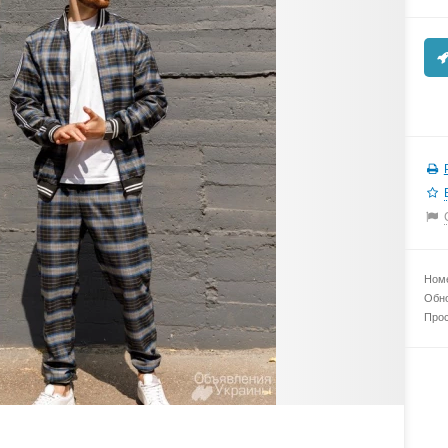
Номе
Обно
Прос