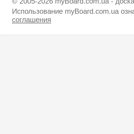
© 2005-2026
myBoard.com.ua - доск
Использование myBoard.com.ua озн
соглашения