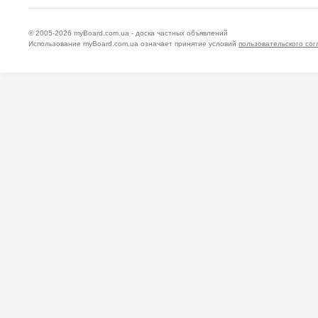
© 2005-2026
myBoard.com.ua - доска частных объявлений
Использование myBoard.com.ua означает принятие условий
пользовательского со