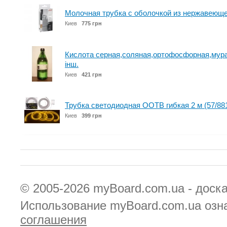
Молочная трубка с оболочкой из нержавеюще
Киев
775 грн
Кислота серная,соляная,ортофосфорная,мура
інш.
Киев
421 грн
Трубка светодиодная OOTB гибкая 2 м (57/88
Киев
399 грн
© 2005-2026
myBoard.com.ua - доск
Использование myBoard.com.ua озн
соглашения