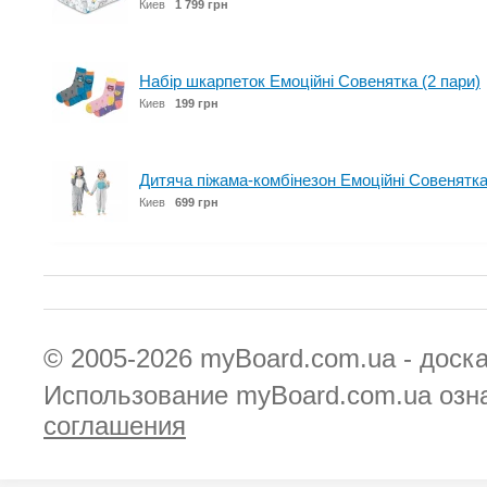
Киев
1 799 грн
Набір шкарпеток Емоційні Совенятка (2 пари)
Киев
199 грн
Дитяча піжама-комбінезон Емоційні Совенятк
Киев
699 грн
© 2005-2026
myBoard.com.ua - доск
Использование myBoard.com.ua озн
соглашения