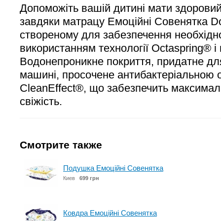
Допоможіть вашій дитині мати здоровий
завдяки матрацу Емоційні Совенятка D
створеному для забезпечення необхідно
використанням технології Octaspring® і 
Водонепроникне покриття, придатне дл
машині, просочене антибактеріальною
CleanEffect®, що забезпечить максималь
свіжість.
Смотрите также
Подушка Емоційні Совенятка
Киев
699 грн
Ковдра Емоційні Совенятка