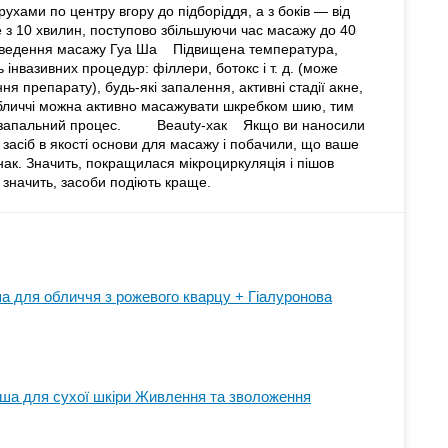
ухами по центру вгору до підборіддя, а з боків — від
з 10 хвилин, поступово збільшуючи час масажу до 40
едення масажу Гуа Ша Підвищена температура,
 інвазивних процедур: філлери, ботокс і т. д. (може
я препарату), будь-які запалення, активні стадії акне,
обличчі можна активно масажувати шкребком шию, тим
и запальний процес. Beauty-хак Якщо ви наносили
 засіб в якості основи для масажу і побачили, що ваше
нак. Значить, покращилася мікроциркуляція і пішов
а значить, засоби подіють краще.
а для обличчя з рожевого кварцу + Гіалуронова
аша для сухої шкіри Живлення та зволоження