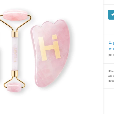
Номе
Обно
Прос