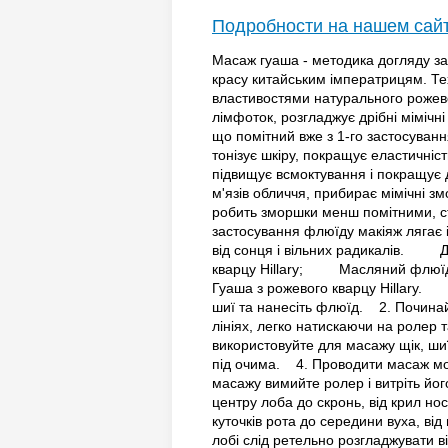
Подробности на нашем сай
Масаж гуаша - методика догляду за 
красу китайським імператрицям. Те
властивостями натурального рожево
лімфоток, розгладжує дрібні мімічн
що помітний вже з 1-го застосуванн
тонізує шкіру, покращує еластичніст
підвищує всмоктування і покращує д
м'язів обличчя, прибирає мімічні з
робить зморшки менш помітними, ств
застосування флюїду макіяж лягає 
від сонця і вільних радикалів.
кварцу Hillary; Масляний флюїд
Гуаша з рожевого кварцу Hillary
шиї та нанесіть флюїд. 2. Почина
лініях, легко натискаючи на ролер 
використовуйте для масажу щік, шиї,
під очима. 4. Проводити масаж мож
масажу вимийте ролер і витріть йог
центру лоба до скронь, від крил нос
куточків рота до середини вуха, ві
лобі слід ретельно розгладжувати ві