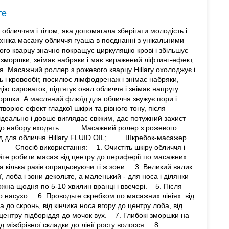
те
обличчям і тілом, яка допомагала зберігати молодість і
хніка масажу обличчя гуаша в поєднанні з унікальними
го кварцу значно покращує циркуляцію крові і збільшує
і зморшки, знімає набряки і має виражений ліфтинг-ефект,
я. Масажний роллер з рожевого кварцу Hillary охолоджує і
ь і кровообіг, посилює лімфодренаж і знімає набряки,
ію сироваток, підтягує овал обличчя і знімає напругу
моршки. А масляний флюїд для обличчя звужує пори і
орює ефект гладкої шкіри та рівного тону, після
ідеально і довше виглядає свіжим, дає потужний захист
 До набору входять: Масажний ролер з рожевого
 для обличчя Hillary FLUID OIL; Шкребок-масажер
. Спосіб використання: 1. Очистіть шкіру обличчя і
йте робити масаж від центру до периферії по масажних
та кілька разів опрацьовуючи ті ж зони. 3. Великий валик
 лоба і зони декольте, а маленький - для носа і ділянки
на щодня по 5-10 хвилин вранці і ввечері. 5. Після
о насухо. 6. Проводьте скребком по масажних лініях: від
а до скронь, від кінчика носа вгору до центру лоба, від
д центру підборіддя до мочок вух. 7. Глибокі зморшки на
д міжбрівної складки до лінії росту волосся. 8.