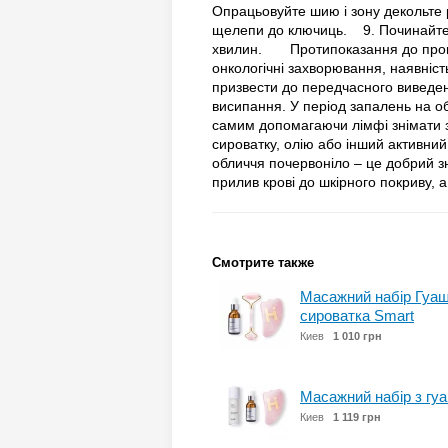
Опрацьовуйте шию і зону декольте р
щелепи до ключиць. 9. Починайте 
хвилин. Протипоказання до пров
онкологічні захворювання, наявність
призвести до передчасного виведенн
висипання. У період запалень на 
самим допомагаючи лімфі знімат
сироватку, олію або інший активний
обличчя почервоніло – це добрий з
прилив крові до шкірного покриву, 
Смотрите также
Масажний набір Гуаш
сироватка Smart
Киев
1 010 грн
Масажний набір з гу
Киев
1 119 грн