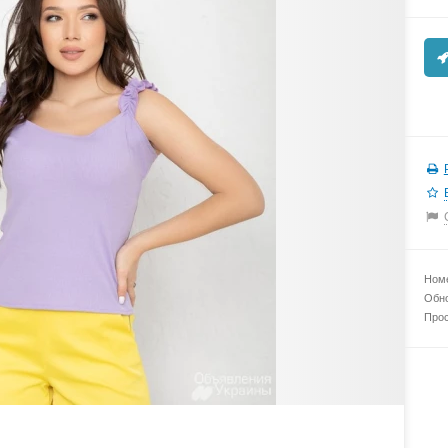
Номе
Обно
Прос