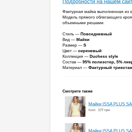
Подробности на нашем сай
Фактурная майка выполненная из о
Модель прямого облегающего кро
объемными рюшами.
Стиль —
Повседневный
Вид —
Майки
Размер —
S
Цвет —
сиреневый
Коллекция —
Duchess style
Состав —
95% полиэстер, 5% лик
Материал —
Фактурный трикота
Смотрите также
Майки ISSA PLUS SA
Киев
177 грн
Майки ISSA PLUS SA