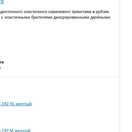
те
днотонного эластичного сиреневого трикотажа в рубчик.
я с эластичными бретелями декорированными двойными
ра
ж
-192 XL желтый
-192 M желтый