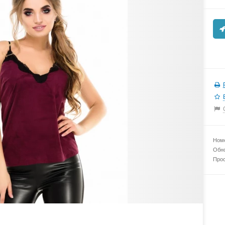
Номе
Обно
Прос