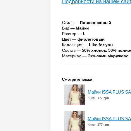
Подробности на нашем сай
Стиль —
Повседневный
Вид —
Майки
Размер —
L
Цвет —
фиолетовый
Коллекция —
Like for you
Состав —
50% хлопок, 50% полиэ
Материал —
Эко-замша/кружево
Смотрите также
Майки ISSA PLUS SA
Киев
177 грн
Майки ISSA PLUS SA
Киев
177 грн