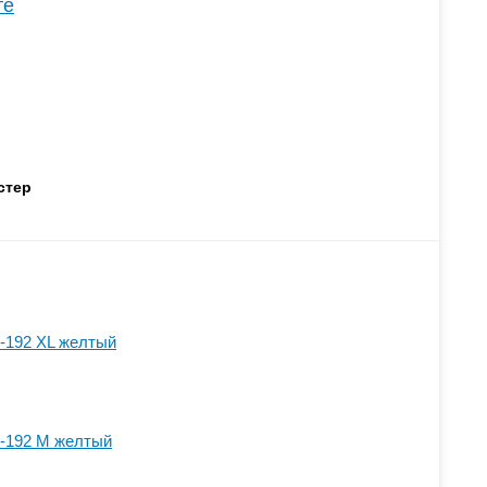
те
стер
-192 XL желтый
-192 M желтый