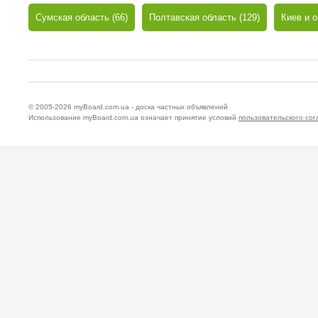
Сумская область (66)
Полтавская область (129)
Киев и о
© 2005-2026
myBoard.com.ua - доска частных объявлений
Использование myBoard.com.ua означает принятие условий
пользовательского со