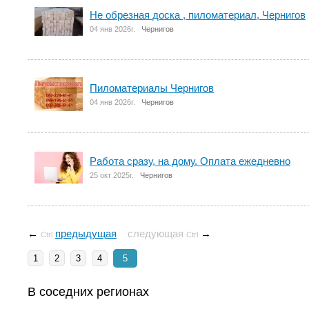
Не обрезная доска , пиломатериал, Чернигов
04 янв 2026г.
Чернигов
Пиломатериалы Чернигов
04 янв 2026г.
Чернигов
Работа сразу, на дому. Оплата ежедневно
25 окт 2025г.
Чернигов
←
предыдущая
следующая
→
Ctrl
Ctrl
1
2
3
4
5
В соседних регионах