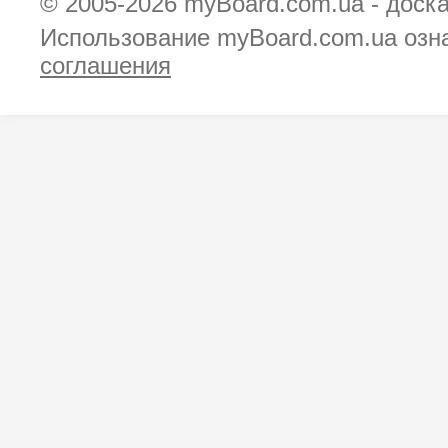
© 2005-2026
myBoard.com.ua - доск
Использование myBoard.com.ua озн
соглашения