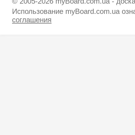
© 2005-2026
myBoard.com.ua - доск
Использование myBoard.com.ua озн
соглашения