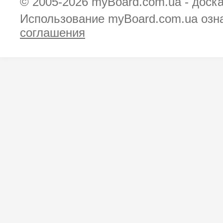
© 2005-2026
myBoard.com.ua - доск
Использование myBoard.com.ua озн
соглашения