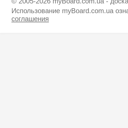
© 2005-2026
myBoard.com.ua - доск
Использование myBoard.com.ua озн
соглашения