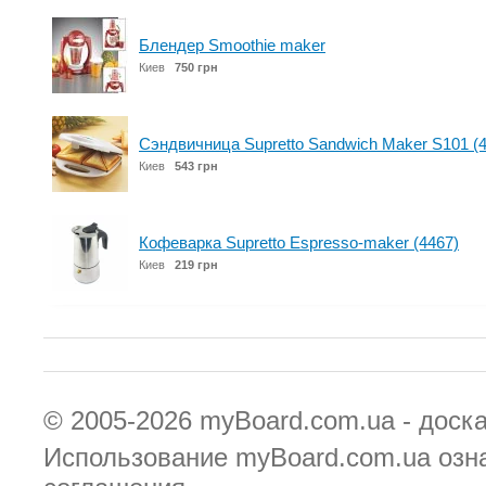
Блендер Smoothie maker
Киев
750 грн
Сэндвичница Supretto Sandwich Maker S101 (
Киев
543 грн
Кофеварка Supretto Espresso-maker (4467)
Киев
219 грн
© 2005-2026
myBoard.com.ua - доск
Использование myBoard.com.ua озн