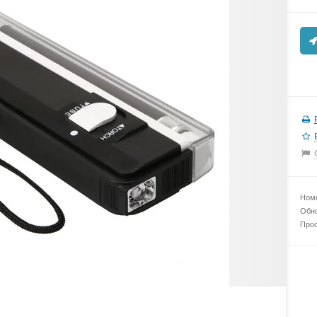
Номе
Обно
Прос