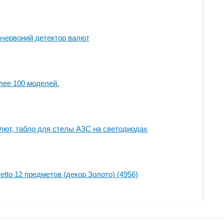
ачервоний детектор валют
лее 100 моделей.
лют, табло для стелы АЗС на светодиодах
tto 12 предметов (декор Золото) (4956)