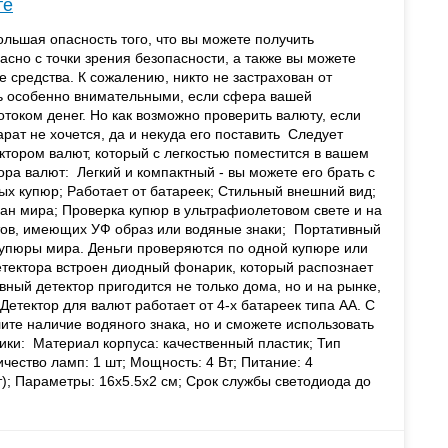
те
льшая опасность того, что вы можете получить
сно с точки зрения безопасности, а также вы можете
 средства. К сожалению, никто не застрахован от
ь особенно внимательными, если сфера вашей
током денег. Но как возможно проверить валюту, если
ат не хочется, да и некуда его поставить Следует
ктором валют, который с легкостью поместится в вашем
ра валют: Легкий и компактный - вы можете его брать с
ых купюр; Работает от батареек; Стильный внешний вид;
ан мира; Проверка купюр в ультрафиолетовом свете и на
тов, имеющих УФ образ или водяные знаки; Портативный
упюры мира. Деньги проверяются по одной купюре или
тектора встроен диодный фонарик, который распознает
ный детектор пригодится не только дома, но и на рынке,
 Детектор для валют работает от 4-х батареек типа АА. С
ите наличие водяного знака, но и сможете использовать
ики: Материал корпуса: качественный пластик; Тип
чество ламп: 1 шт; Мощность: 4 Вт; Питание: 4
т); Параметры: 16х5.5х2 см; Срок службы светодиода до