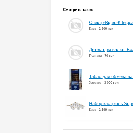
Смотрите также
Спектр-Відео-К Інфр
Киев
2 800 грн
Детекторы валют. Бо
Полтава
70 грн
Табло для обмена ва
Харьков
3 000 грн
Набор кастрюль Supre
Киев
2 199 грн