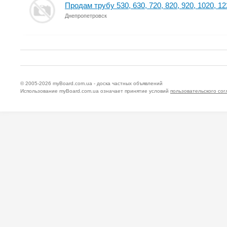
Продам трубу 530, 630, 720, 820, 920, 1020, 12
Днепропетровск
© 2005-2026
myBoard.com.ua - доска частных объявлений
Использование myBoard.com.ua означает принятие условий
пользовательского со